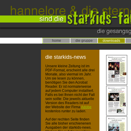
home
die gruppe
downloads
die starkids-news
Unsere kleine Zeitung ist im
PDF-Format, erscheint alle drei
Monate, also viermal im Jahr.
Um sie lesen zu können,
benötigen Sie den Acrobat
Reader. Er ist normalerweise
auf jedem Computer installiert.
Falls es bei Ihnen nicht der Fall
sein sollte: Die jeweils aktuelle
Version des Readers ist auf
der Website der Firma
Adobe
kostenlos runter zu laden.
Auf der rechten Seite finden
Sie alle bisher erschienenen
Ausgaben der starkids-news.